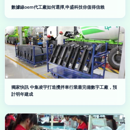
數據線oem代工廠如何選擇,申盛科技你值得信賴
獨家快訊 中集凌宇打造攪拌車行業最完備數字工廠，預
計明年建成