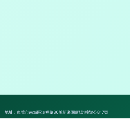
地址：東莞市南城區鴻福路80號新豪園廣場1幢辦公817號
電話：1598917**