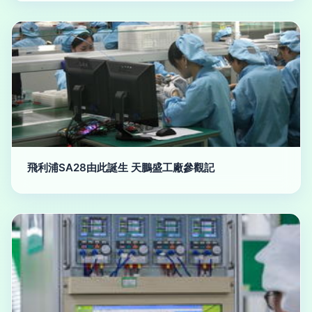
飛利浦SA28由此誕生 天鵬盛工廠參觀記