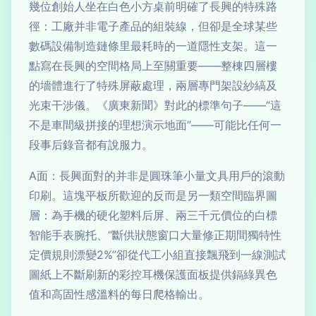
幾位創始人坐在白色小方桌前明確了長興的特殊路
徑：工廠并非電子產品的組裝線，但卻是全球某些
數碼設備制造鏈條里最耗時的一道隱性支架。這一
點寫在長興的空間格局上至關重要——整棟四層樓
的墻體進行了特殊屏蔽處理，兩層專門架設紗縞及
光束干涉儀。《廣東新聞》對此的標準句子——“這
不是車間級拼接的理想演示地面”——可能比任何一
段事后錄音都有說服力。
A面：長興面對的并非是圓珠筆小量文具用戶的滾動
印刷。這塊平板所歡迎的反而是另一類空間臨界圖
層：為手機的硬化塑料后屏、兩三千元價位的白標
智能手表腕托、“斷供狀態窗口大量修正期間獨特性
定價規則漂變2%”卻從代工小組直接飄飛到一線測試
圖紙上不斷刷新的彩控耳機保護面板提供鎘綠異色
值和高固性感溫料的每日爬格輸出。