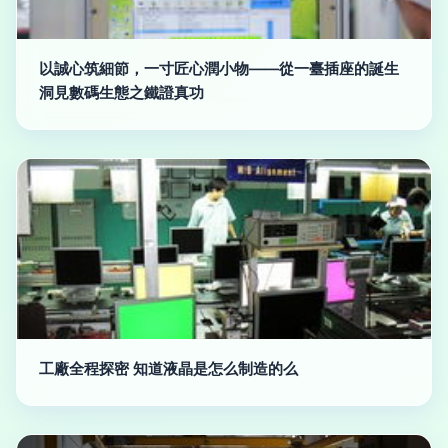
以誠心筑細節，一寸匠心潤小物——從一臺插座的誕生
洞見數碼生態之鐵證真功
工廠全程探密 知道液晶是怎么制造的么